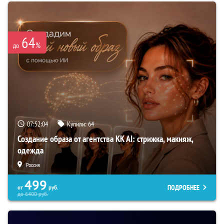
64
%
до
07:52:03
Купили:
64
Создание образа от агентства KK AI: стрижка, макияж,
одежда
Россия
499
ПОДРОБНЕЕ
от
руб.
до
6400
руб.