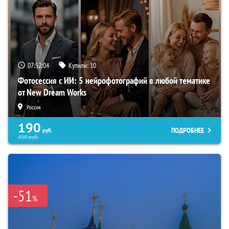
07:52:03
Купили:
10
Фотосессия с ИИ: 5 нейрофотографий в любой тематике
от New Dream Works
Россия
190
ПОДРОБНЕЕ
руб.
490
руб.
-51
%