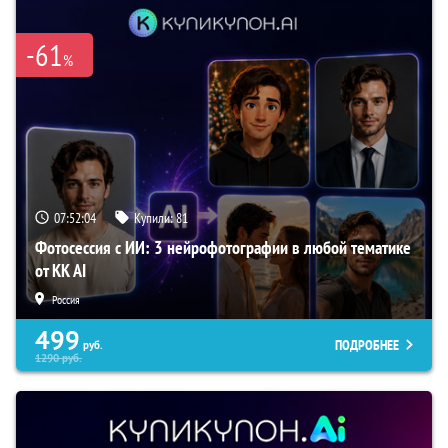
-61
%
07:52:03
Купили:
81
Фотосессия с ИИ: 3 нейрофотографии в любой тематике
от KK AI
Россия
499
ПОДРОБНЕЕ
руб.
1290
руб.