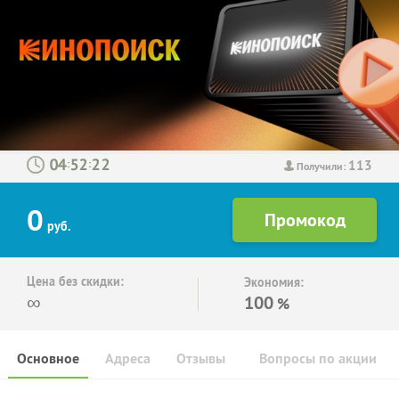
113
:
:
Получили:
0
руб.
Цена без скидки:
Экономия:
∞
100
%
Основное
Адреса
Отзывы
Вопросы по акции