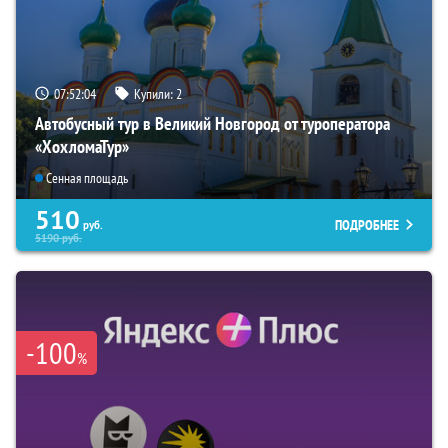
07:52:03
Купили:
2
Автобусный тур в Великий Новгород от туроператора
«ХохломаТур»
Сенная площадь
510
ПОДРОБНЕЕ
руб.
5190
руб.
-100
%