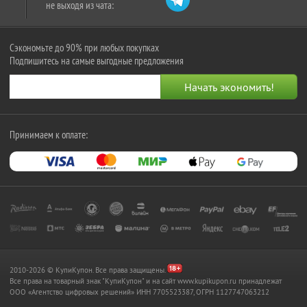
не выходя из чата:
Сэкономьте до 90% при любых покупках
Подпишитесь на самые выгодные предложения
Принимаем к оплате:
2010-2026 © КупиКупон. Все права защищены.
Все права на товарный знак "КупиКупон" и на сайт www.kupikupon.ru принадлежат
OOO «Агентство цифровых решений» ИНН 7705523387, ОГРН 1127747063212