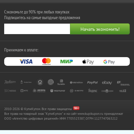
Сэкономьте до 90% при любых покупках
Подпишитесь на самые выгодные предложения
Принимаем к оплате:
2010-2026 © КупиКупон. Все права защищены.
Все права на товарный знак "КупиКупон" и на сайт www.kupikupon.ru принадлежат
OOO «Агентство цифровых решений» ИНН 7705523387, ОГРН 1127747063212