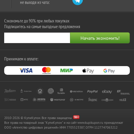
не выходя из чата:
Сэкономьте до 90% при любых покупках
Подпишитесь на самые выгодные предложения
Принимаем к оплате:
2010-2026 © КупиКупон. Все права защищены.
Все права на товарный знак "КупиКупон" и на сайт www.kupikupon.ru принадлежат
OOO «Агентство цифровых решений» ИНН 7705523387, ОГРН 1127747063212