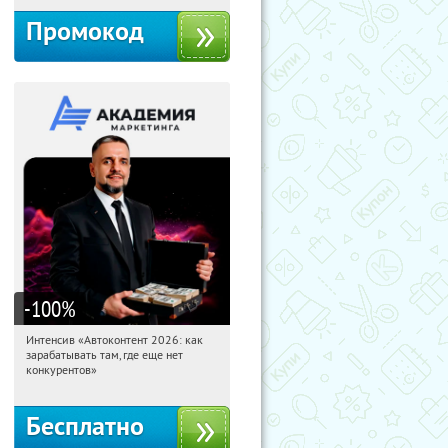
Промокод
-100
%
Интенсив «Автоконтент 2026: как
17:28:30
Получили:
4
зарабатывать там, где еще нет
Россия
конкурентов»
Бесплатно