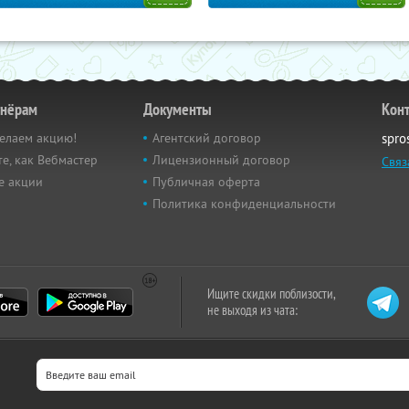
тнёрам
Документы
Кон
елаем акцию!
Агентский договор
spro
е, как Вебмастер
Лицензионный договор
Связ
е акции
Публичная оферта
Политика конфиденциальности
Ищите скидки поблизости,
не выходя из чата: