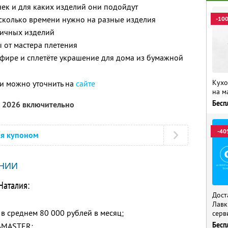
чек и для каких изделий они подойдут
 сколько времени нужно на разные изделия
-10
зличных изделий
 от мастера плетения
фире и сплетёте украшение для дома из бумажной
Кухо
и можно уточнить на
сайте
на м
Бесп
а 2026 включительно
-40
ся купоном
НИИ
Наталия:
Дост
Лавк
в среднем 80 000 рублей в месяц;
серв
Бесп
AMASTER;