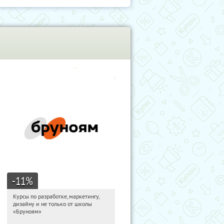
-11
%
Курсы по разработке, маркетингу,
17:28:30
Получи первым!
дизайну и не только от школы
Россия
«Бруноям»