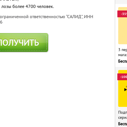
 лозы более 4700 человек.
-35
 ограниченной ответственностью “САЛИД”,
ИНН
76
ПОЛУЧИТЬ
3 пе
мага
Бесп
-10
Подп
сери
Бесп