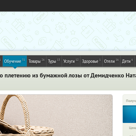
1
31
26
13
12
1
16
6
Обучение
Товары
Туры
Услуги
Здоровье
Отели
Дети
по плетению из бумажной лозы от Демидченко Нат
Получ
Цена