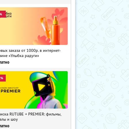
%
рвых заказа от 1000р. в интернет-
зине «Улыбка радуги»
латно
0%
иска RUTUBE + PREMIER: фильмы,
алы и шоу
латно