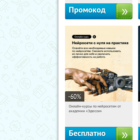
Промокод
-60
%
Онлайн-курсы по нейросетям от
17:28:30
Получили:
6
академии «Эдюсон»
Москва
Бесплатно