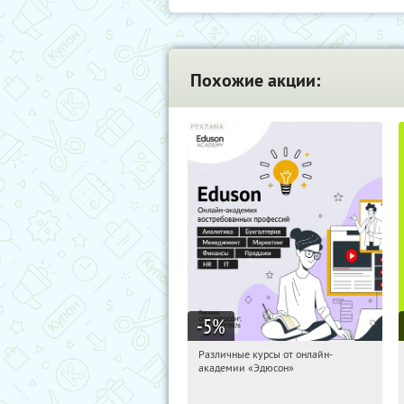
Похожие акции:
-5
%
Различные курсы от онлайн-
17:28:30
Получили:
2
академии «Эдюсон»
Россия