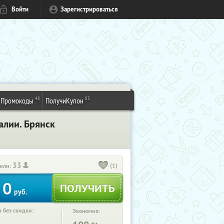
Войти
Зарегистрироваться
48
83
Промокоды
ПолучиКупон
алии. Брянск
33
(1)
или:
0
руб.
 без скидки:
Экономия: