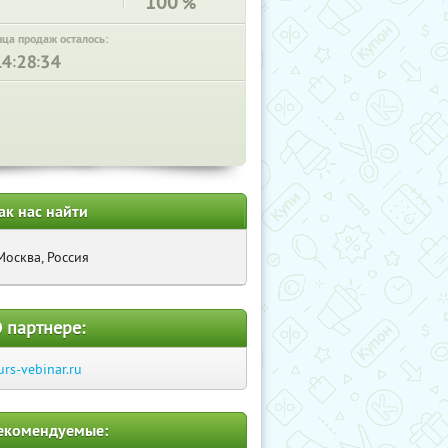
100
%
нца продаж осталось:
:
:
ак нас найти
Москва, Россия
 партнере:
urs-vebinar.ru
екомендуемые: