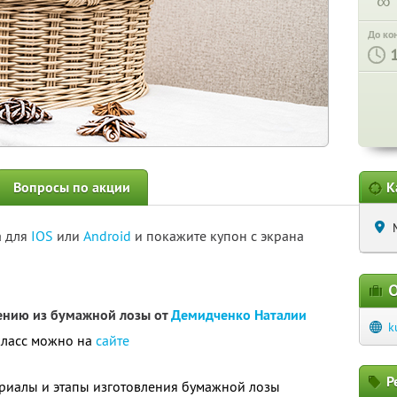
∞
До ко
Вопросы по акции
К
а для
IOS
или
Android
и покажите купон с экрана
О
тению из бумажной лозы от
Демидченко Наталии
k
класс можно на
сайте
Р
ериалы и этапы изготовления бумажной лозы