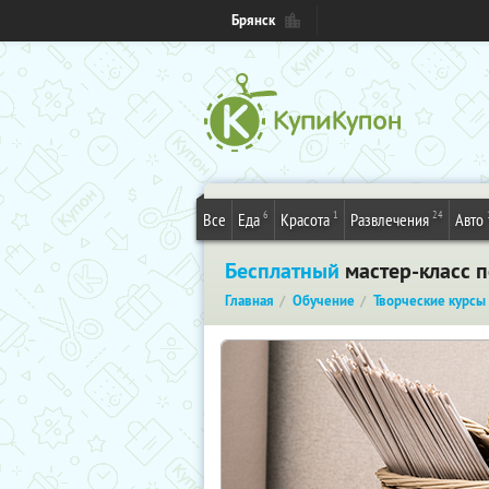
Брянск
6
1
24
Все
Еда
Красота
Развлечения
Авто
Бесплатный
мастер-класс 
Главная
Обучение
Творческие курсы