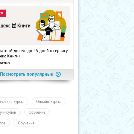
0%
латный доступ до 45 дней к сервису
екс Книги»
латно
Посмотреть популярные
рческие курсы
Онлайн-курсы
учиКупон
Обучение
гое
Обучение