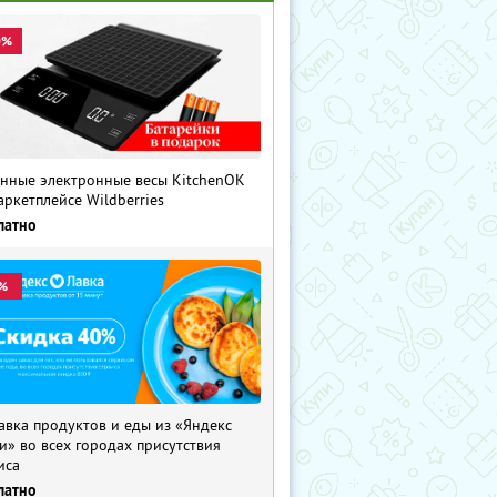
0%
нные электронные весы KitchenOK
аркетплейсе Wildberries
латно
%
авка продуктов и еды из «Яндекс
и» во всех городах присутствия
иса
латно