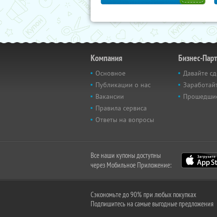
Компания
Бизнес-Пар
Основное
Давайте сд
Публикации о нас
Заработайт
Вакансии
Прошедши
Правила сервиса
Ответы на вопросы
Все наши купоны доступны
через Мобильное Приложение:
Сэкономьте до 90% при любых покупках
Подпишитесь на самые выгодные предложения