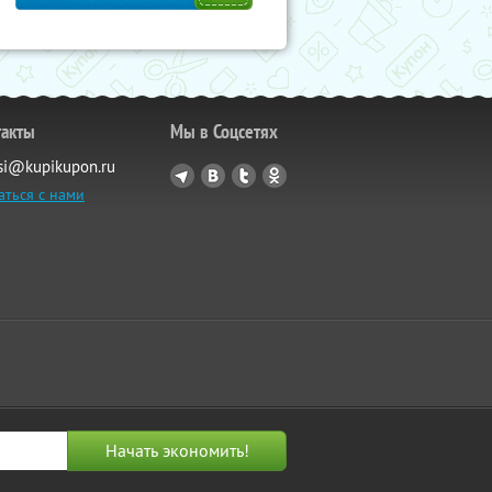
такты
Мы в Соцсетях
si@kupikupon.ru
аться с нами