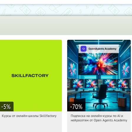
-5
%
-70
%
Курсы от онлайн-школы Skillfactory
Подписка на онлайн-курсы по AI и
17:28:30
Получи первым!
17:28:30
Получили:
18
нейросетям от Open Agents Academy
Россия
Россия