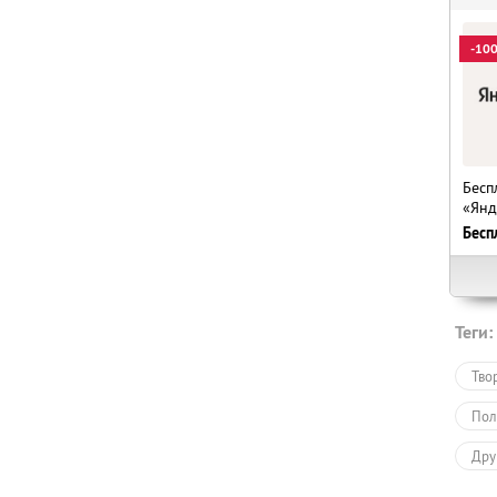
-10
Бесп
«Янд
Бесп
Теги:
Тво
Пол
Дру