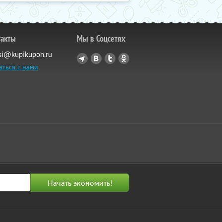
такты
Мы в Соцсетях
si@kupikupon.ru
аться с нами