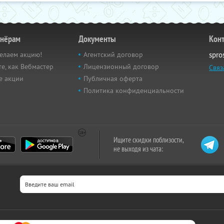
тнёрам
Документы
Кон
елаем акцию!
Агентский договор
spro
е, как Вебмастер
Лицензионный договор
Связ
е акции
Публичная оферта
Политика конфиденциальности
Ищите скидки поблизости,
не выходя из чата: