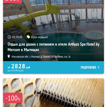
02:34:47
Купи первым!
Отдых для двоих с питанием в отеле Arthurs Spa Hotel by
Mercure в Мытищах
Московская обл., г. Мытищи, д. Ларево, ул. Хвойная, стр. 26
2828
ПОДРОБНЕЕ
от
руб.
до
65700
руб.
-100
%