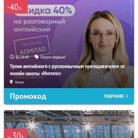
-40
%
02:34:47
Получи первым!
Уроки английского с русскоязычным преподавателем от
онлайн-школы «Инглекс»
Россия
Промокод
ПОДРОБНЕЕ
30
%
до