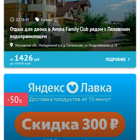
02:34:47
Купили:
12
Отдых для двоих в Avrora Family Club рядом с Пяловским
водохранилищем
Московская обл., Мытищинский р-н, д. Степаньково, ул. Рождественская, д. 25
1426
ПОДРОБНЕЕ
от
руб.
до
60600
руб.
-50
%