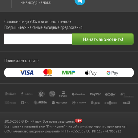
не выходя из чата:
Сэкономьте до 90% при любых покупках
Подпишитесь на самые выгодные предложения
Принимаем к оплате:
2010-2026 © КупиКупон. Все права защищены.
Все права на товарный знак "КупиКупон" и на сайт www.kupikupon.ru принадлежат
OOO «Агентство цифровых решений» ИНН 7705523387, ОГРН 1127747063212