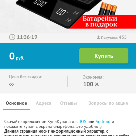
435
:
:
Получили:
0
руб.
Цена без скидки:
Экономия:
∞
100
%
Основное
Адреса
Отзывы
Вопросы по акции
Скачайте приложение КупиКупона для
IOS
или
Android
и
покажите купон с экрана смартфона. Это удобно :)
Данная страница носит информационный характер, с