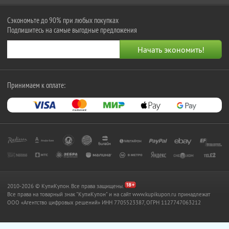
Сэкономьте до 90% при любых покупках
Подпишитесь на самые выгодные предложения
Принимаем к оплате:
2010-2026 © КупиКупон. Все права защищены.
Все права на товарный знак "КупиКупон" и на сайт www.kupikupon.ru принадлежат
OOO «Агентство цифровых решений» ИНН 7705523387, ОГРН 1127747063212