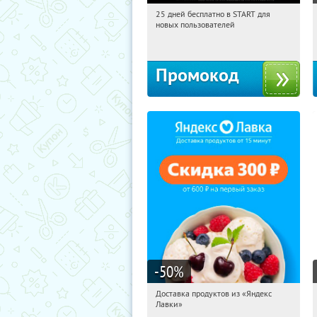
25 дней бесплатно в START для
15:31:20
Получи первым!
новых пользователей
Россия
Промокод
-50
%
Доставка продуктов из «Яндекс
15:31:20
Получили:
5
Лавки»
Россия