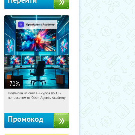
Перейти
-70
%
Подписка на онлайн-курсы по AI и
15:31:20
Получили:
18
нейросетям от Open Agents Academy
Россия
Промокод