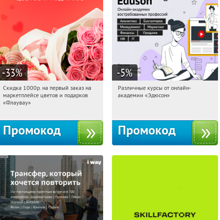
-33
%
-5
%
Скидка 1000р. на первый заказ на
Различные курсы от онлайн-
15:31:20
Получили:
18
15:31:20
Получили:
2
маркетплейсе цветов и подарков
академии «Эдюсон»
Россия
Россия
«Флаувау»
Промокод
Промокод