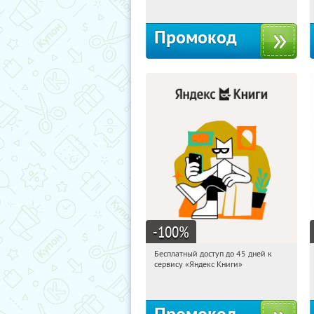
Промокод
-100
%
Бесплатный доступ до 45 дней к
15:31:20
Получи первым!
сервису «Яндекс Книги»
Россия