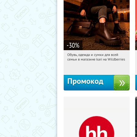
-30
%
Обувь, одежда и сумки для всей
15:31:20
Получили:
31
семьи в магазине kari на Wildberries
Россия
Промокод