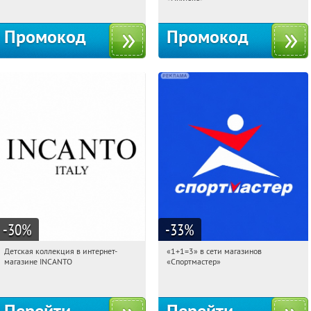
Промокод
Промокод
-30
%
-33
%
Детская коллекция в интернет-
«1+1=3» в сети магазинов
15:31:20
Получи первым!
15:31:20
Получили:
8
магазине INCANTO
«Спортмастер»
Россия
Россия