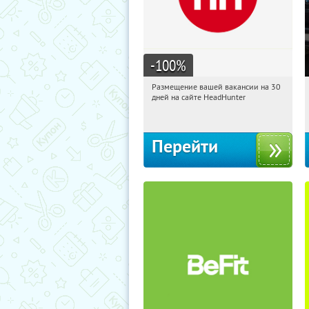
-100
%
Размещение вашей вакансии на 30
15:31:20
Получи первым!
дней на сайте HeadHunter
Россия
Перейти