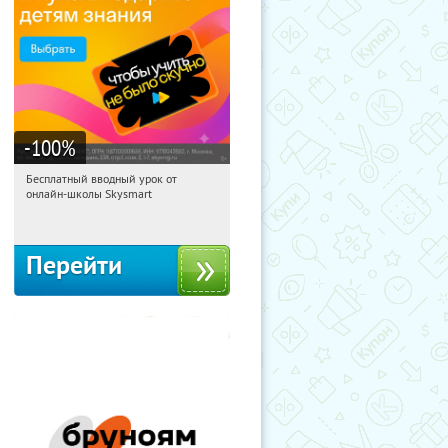
-100
%
Бесплатный вводный урок от
15:31:20
Получи первым!
онлайн-школы Skysmart
Россия
Перейти