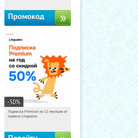
Промокод
-50
%
Подписка Premium на 12 месяцев от
15:31:20
Получи первым!
сервиса LinguaLeo
Россия