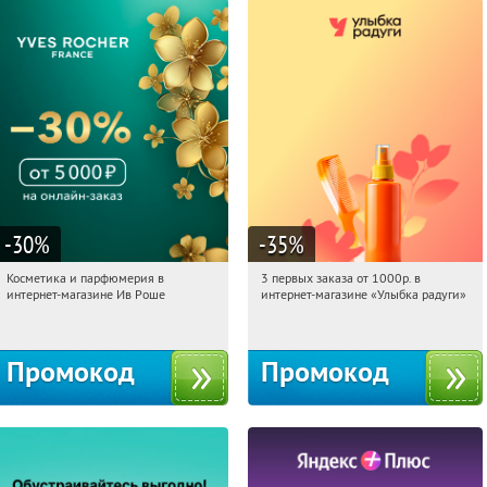
-30
%
-35
%
Косметика и парфюмерия в
3 первых заказа от 1000р. в
15:31:20
Получили:
2
15:31:20
Получили:
12
интернет-магазине Ив Роше
интернет-магазине «Улыбка радуги»
Россия
Россия
Промокод
Промокод