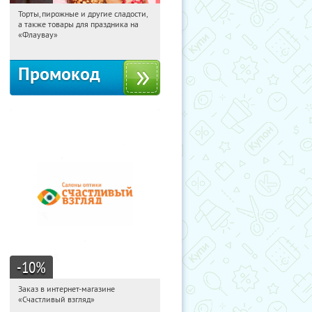
Торты, пирожные и другие сладости,
15:31:20
Получили:
6
а также товары для праздника на
Россия
«Флаувау»
Промокод
-10
%
Заказ в интернет-магазине
15:31:20
Получи первым!
«Счастливый взгляд»
Россия