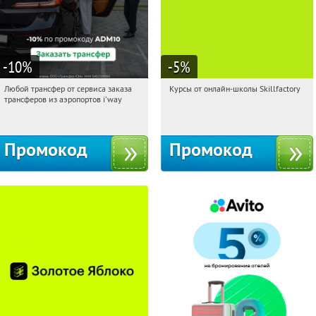
-10
%
-5
%
Любой трансфер от сервиса заказа
Курсы от онлайн-школы Skillfactory
15:31:20
Получи первым!
15:31:20
Получи первым!
трансферов из аэропортов i'way
Россия
Россия
Промокод
Промокод