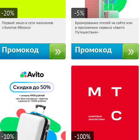
-20
%
-5
%
Первый заказ в сети магазинов
Бронирование отелей на сайте или
15:31:20
Получи первым!
15:31:20
Получи первым!
«Золотое Яблоко»
в приложении сервиса «Авито
Россия
Россия
Путешествия»
Промокод
Промокод
-10
%
-100
%