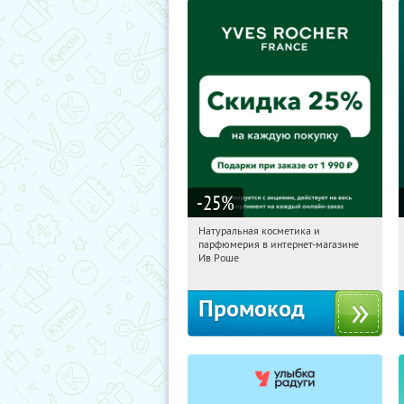
-25
%
Натуральная косметика и
15:31:20
Получили:
1
парфюмерия в интернет-магазине
Россия
Ив Роше
Промокод