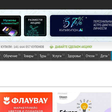
КУПИЛИ:
141 664 057
КУПОНОВ
ДАВАЙТЕ СДЕЛАЕМ АКЦИЮ!
1
31
26
13
12
1
16
6
Обучение
Товары
Туры
Услуги
Здоровье
Отели
Дети