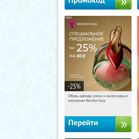
Промокод
-25
%
Обувь, одежда, сумки и аксессуары в
15:31:20
Получили:
3
магазинах Rendez-Vous
Россия
Перейти