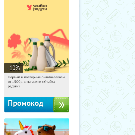
-10
%
Первый и повторные онлайн-заказы
15:31:20
Получили:
1
от 1500р. в магазине «Улыбка
Россия
радуги»
Промокод