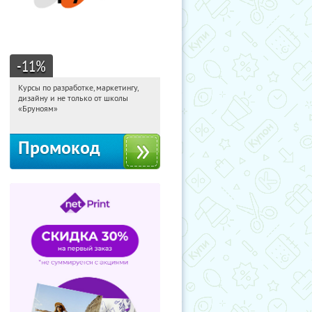
-11
%
Курсы по разработке, маркетингу,
15:31:20
Получи первым!
дизайну и не только от школы
Россия
«Бруноям»
Промокод