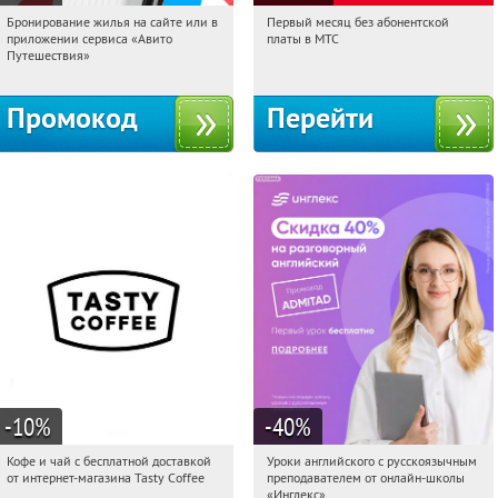
Бронирование жилья на сайте или в
Первый месяц без абонентской
15:31:20
Получили:
11
15:31:20
Получи первым!
приложении сервиса «Авито
платы в МТС
Россия
Россия
Путешествия»
Промокод
Перейти
-10
%
-40
%
Кофе и чай с бесплатной доставкой
Уроки английского с русскоязычным
15:31:20
Получи первым!
15:31:20
Получи первым!
от интернет-магазина Tasty Coffee
преподавателем от онлайн-школы
Россия
Россия
«Инглекс»