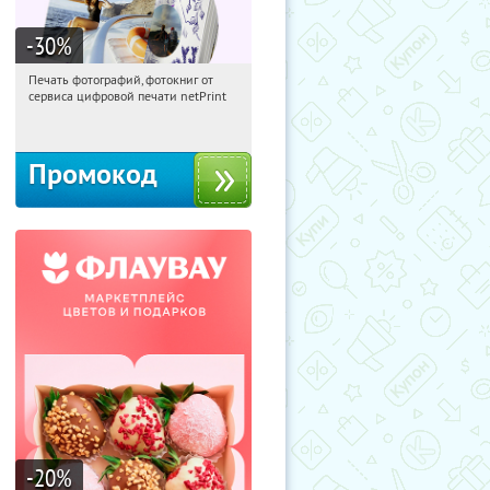
-30
%
Печать фотографий, фотокниг от
15:31:20
Получили:
4
сервиса цифровой печати netPrint
Россия
Промокод
-20
%