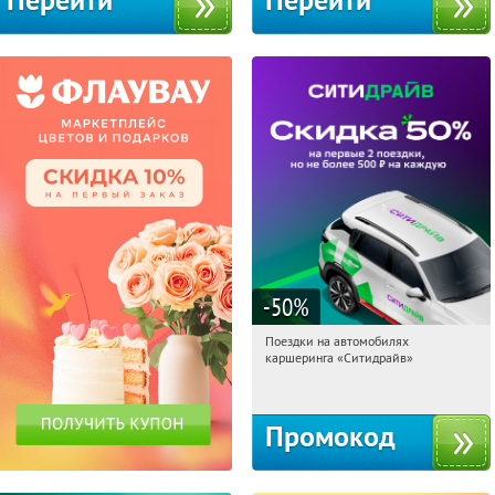
Перейти
Перейти
-50
%
Поездки на автомобилях
15:31:20
Получи первым!
каршеринга «Ситидрайв»
Россия
Промокод