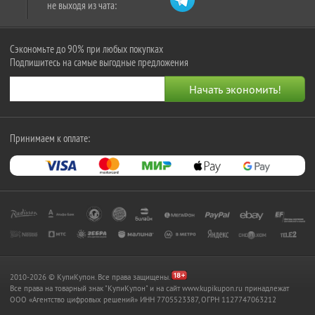
не выходя из чата:
Сэкономьте до 90% при любых покупках
Подпишитесь на самые выгодные предложения
Принимаем к оплате:
2010-2026 © КупиКупон. Все права защищены.
Все права на товарный знак "КупиКупон" и на сайт www.kupikupon.ru принадлежат
OOO «Агентство цифровых решений» ИНН 7705523387, ОГРН 1127747063212