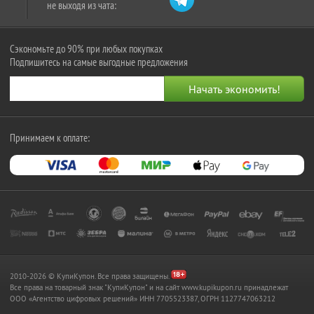
не выходя из чата:
Сэкономьте до 90% при любых покупках
Подпишитесь на самые выгодные предложения
Принимаем к оплате:
2010-2026 © КупиКупон. Все права защищены.
Все права на товарный знак "КупиКупон" и на сайт www.kupikupon.ru принадлежат
OOO «Агентство цифровых решений» ИНН 7705523387, ОГРН 1127747063212