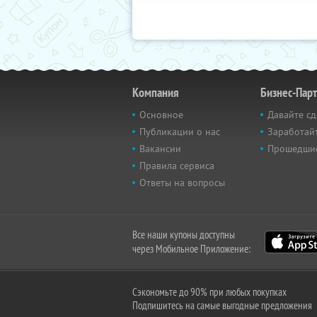
Компания
Бизнес-Пар
Основное
Давайте сд
Публикации о нас
Заработайт
Вакансии
Прошедши
Правила сервиса
Ответы на вопросы
Все наши купоны доступны
через Мобильное Приложение:
Сэкономьте до 90% при любых покупках
Подпишитесь на самые выгодные предложения