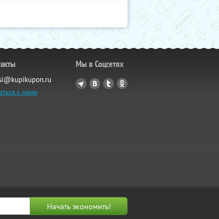
такты
Мы в Соцсетях
si@kupikupon.ru
аться с нами