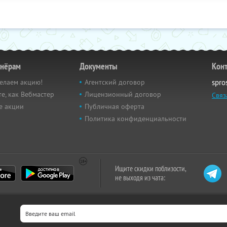
тнёрам
Документы
Кон
елаем акцию!
Агентский договор
spro
е, как Вебмастер
Лицензионный договор
Связ
е акции
Публичная оферта
Политика конфиденциальности
Ищите скидки поблизости,
не выходя из чата: