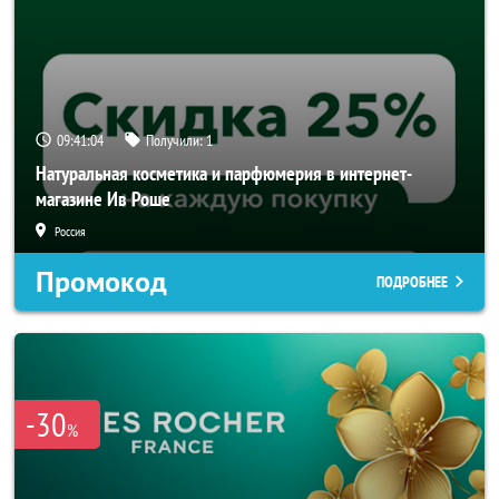
09:41:04
Получили:
1
Натуральная косметика и парфюмерия в интернет-
магазине Ив Роше
Россия
Промокод
ПОДРОБНЕЕ
-30
%