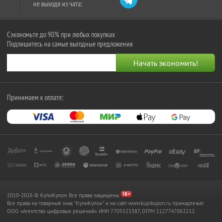
не выходя из чата:
Сэкономьте до 90% при любых покупках
Подпишитесь на самые выгодные предложения
Принимаем к оплате:
2010-2026 © КупиКупон. Все права защищены.
Все права на товарный знак "КупиКупон" и на сайт www.kupikupon.ru принадлежат
OOO «Агентство цифровых решений» ИНН 7705523387, ОГРН 1127747063212