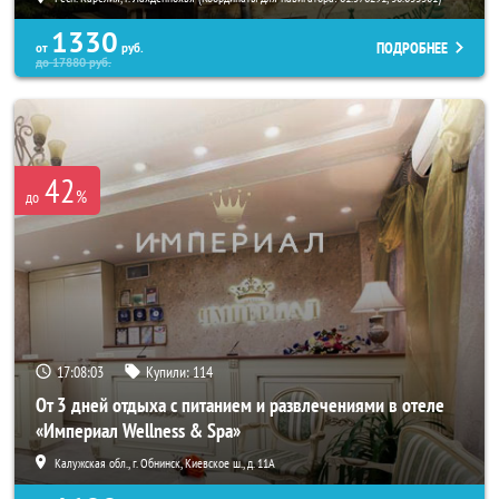
1330
ПОДРОБНЕЕ
от
руб.
до
17880
руб.
42
%
до
17:08:02
Купили:
114
От 3 дней отдыха с питанием и развлечениями в отеле
«Империал Wellness & Spa»
Калужская обл., г. Обнинск, Киевское ш., д. 11А