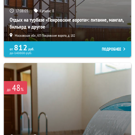
17:08:02
Купили:
8
Отдых на турбазе «Покровские ворота»: питание, мангал,
бильярд и другое
Московская обл., КП Покровские ворота, д. 182
812
ПОДРОБНЕЕ
от
руб.
до
140800
руб.
48
%
до