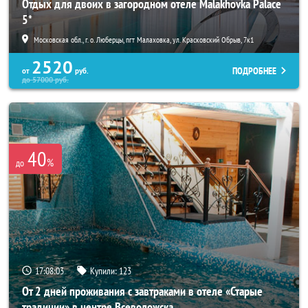
Отдых для двоих в загородном отеле Malakhovka Palace
5*
Московская обл., г. о. Люберцы, пгт Малаховка, ул. Красковский Обрыв, 7к1
2520
ПОДРОБНЕЕ
от
руб.
до
57000
руб.
40
%
до
17:08:02
Купили:
123
От 2 дней проживания с завтраками в отеле «Старые
традиции» в центре Всеволожска