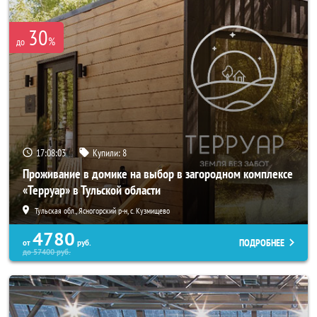
30
%
до
17:08:02
Купили:
8
Проживание в домике на выбор в загородном комплексе
«Терруар» в Тульской области
Тульская обл., Ясногорский р-н, с. Кузмищево
4780
ПОДРОБНЕЕ
от
руб.
до
57400
руб.