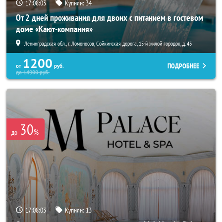
17:08:02
Купили:
34
От 2 дней проживания для двоих с питанием в гостевом
доме «Кают-компания»
Ленинградская обл., г. Ломоносов, Сойкинская дорога, 15-й жилой городок, д. 43
1200
ПОДРОБНЕЕ
от
руб.
до
14900
руб.
30
%
до
17:08:02
Купили:
13