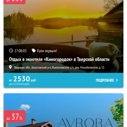
17:08:02
Купи первым!
Отдых в экоотеле «Киногородок» в Тверской области
Тверская обл., Бологовский р-н, Выползовское с/п, дер. Михайловское, д. 15
2530
ПОДРОБНЕЕ
от
руб.
до
173110
руб.
37
%
до