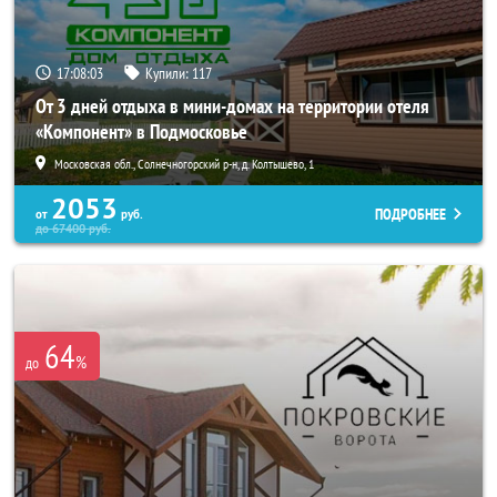
17:08:02
Купили:
117
От 3 дней отдыха в мини-домах на территории отеля
«Компонент» в Подмосковье
Московская обл., Солнечногорский р-н, д. Колтышево, 1
2053
ПОДРОБНЕЕ
от
руб.
до
67400
руб.
64
%
до