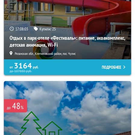
17:08:02
Купили:
25
Отдых в парк-отеле «Фестиваль»: питание, аквакомплекс,
детская анимация, Wi-Fi
Рязанская обл., Клепиковский район, пос. Чулис
3164
ПОДРОБНЕЕ
от
руб.
до
107880
руб.
48
%
до