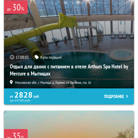
30
%
до
17:08:02
Купи первым!
Отдых для двоих с питанием в отеле Arthurs Spa Hotel by
Mercure в Мытищах
Московская обл., г. Мытищи, д. Ларево, ул. Хвойная, стр. 26
2828
ПОДРОБНЕЕ
от
руб.
до
65700
руб.
35
%
до