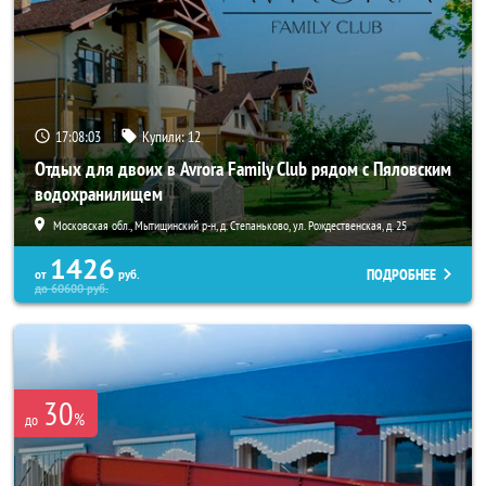
17:08:02
Купили:
12
Отдых для двоих в Avrora Family Club рядом с Пяловским
водохранилищем
Московская обл., Мытищинский р-н, д. Степаньково, ул. Рождественская, д. 25
1426
ПОДРОБНЕЕ
от
руб.
до
60600
руб.
30
%
до