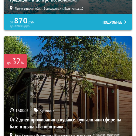
Ленинградская обл., г. Всеволожск, ул. Взлетная, д. 10
870
ПОДРОБНЕЕ
от
руб.
до
22800
руб.
32
%
до
17:08:02
Купили:
7
От 2 дней проживания в куваксе, бунгало или сфере на
базе отдыха «Папоротник»
Респ. Карелия, г. Лахденпохья (Координаты для навигатора: 61.576291, 30.033301)