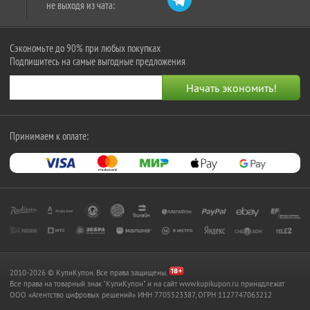
не выходя из чата:
Сэкономьте до 90% при любых покупках
Подпишитесь на самые выгодные предложения
Принимаем к оплате:
2010-2026 © КупиКупон. Все права защищены.
Все права на товарный знак "КупиКупон" и на сайт www.kupikupon.ru принадлежат
OOO «Агентство цифровых решений» ИНН 7705523387, ОГРН 1127747063212