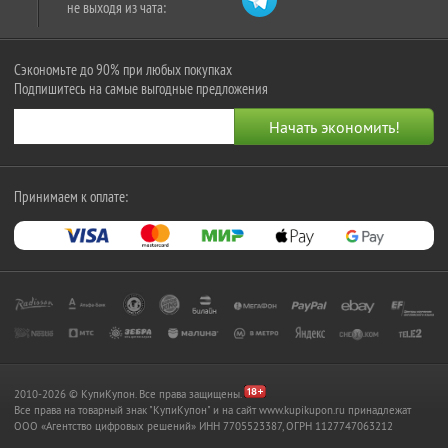
не выходя из чата:
Сэкономьте до 90% при любых покупках
Подпишитесь на самые выгодные предложения
Принимаем к оплате:
2010-2026 © КупиКупон. Все права защищены.
Все права на товарный знак "КупиКупон" и на сайт www.kupikupon.ru принадлежат
OOO «Агентство цифровых решений» ИНН 7705523387, ОГРН 1127747063212