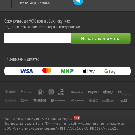
не выходя из чата:
Сэкономьте до 90% при любых покупках
Подпишитесь на самые выгодные предложения
Принимаем к оплате:
2010-2026 © КупиКупон. Все права защищены.
Все права на товарный знак "КупиКупон" и на сайт www.kupikupon.ru принадлежат
OOO «Агентство цифровых решений» ИНН 7705523387, ОГРН 1127747063212