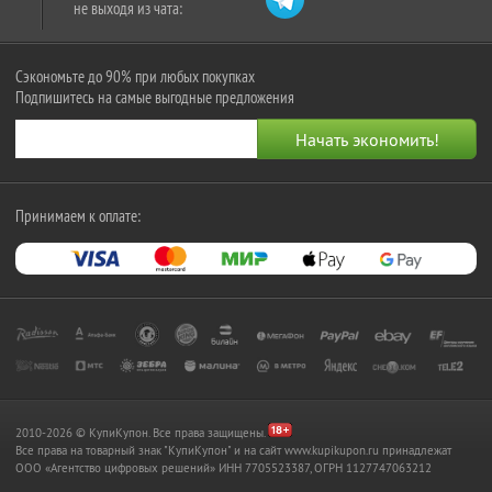
не выходя из чата:
Сэкономьте до 90% при любых покупках
Подпишитесь на самые выгодные предложения
Принимаем к оплате:
2010-2026 © КупиКупон. Все права защищены.
Все права на товарный знак "КупиКупон" и на сайт www.kupikupon.ru принадлежат
OOO «Агентство цифровых решений» ИНН 7705523387, ОГРН 1127747063212