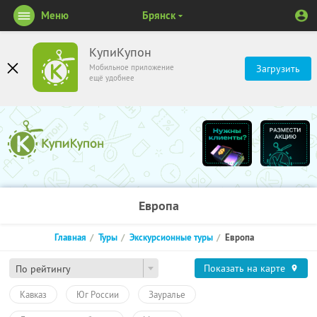
Меню
Брянск
КупиКупон
Мобильное приложение
Загрузить
ещё удобнее
Европа
Главная
Туры
Экскурсионные туры
Европа
Показать на карте
По рейтингу
Кавказ
Юг России
Зауралье