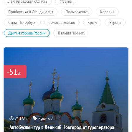
Ленинградская область
Москва
Прибалтика и Скандинавия
Подмосковье
Карелия
Санкт-Петербург
Золотое кольцо
Крым
Европа
Другие города России
Дальний восток
-51
%
21:17:52
Купили:
2
Автобусный тур в Великий Новгород от туроператора