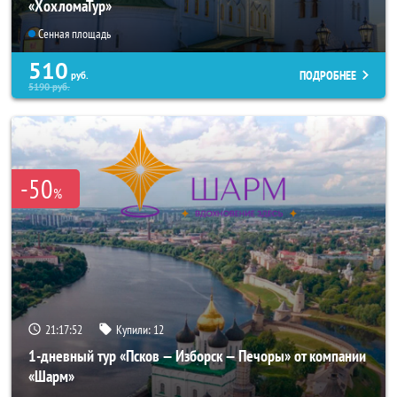
«ХохломаТур»
Сенная площадь
510
ПОДРОБНЕЕ
руб.
5190
руб.
-50
%
21:17:52
Купили:
12
1-дневный тур «Псков — Изборск — Печоры» от компании
«Шарм»