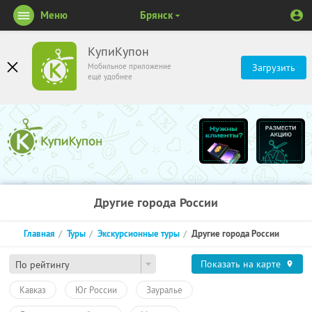
Меню
Брянск
КупиКупон
Мобильное приложение
Загрузить
ещё удобнее
Другие города России
Главная
Туры
Экскурсионные туры
Другие города России
Показать на карте
По рейтингу
Кавказ
Юг России
Зауралье