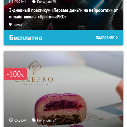
05:28:42
Получили:
29
3-дневный практикум «Первые деньги на нейросетях» от
онлайн-школы «ПрактикиPRO»
Россия
Бесплатно
ПОДРОБНЕЕ
-100
%
05:28:42
Получили:
57