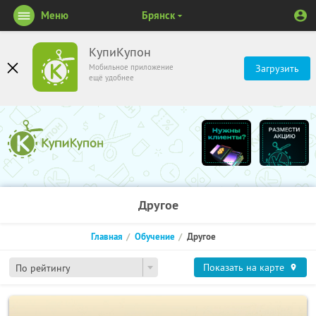
Меню
Брянск
КупиКупон
Мобильное приложение
Загрузить
ещё удобнее
Другое
Главная
Обучение
Другое
Показать на карте
По рейтингу