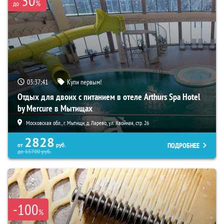
30
%
до
03:37:40
Купи первым!
Отдых для двоих с питанием в отеле Arthurs Spa Hotel
by Mercure в Мытищах
Московская обл., г. Мытищи, д. Ларево, ул. Хвойная, стр. 26
2828
ПОДРОБНЕЕ
от
руб.
до
65700
руб.
-100
%