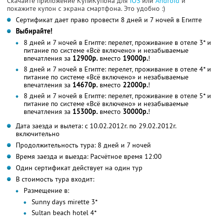
Скачайте приложение КупиКупона для
IOS
или
Android
и
покажите купон с экрана смартфона. Это удобно :)
Сертификат дает право провести 8 дней и 7 ночей в Египте
Выбирайте!
8 дней и 7 ночей в Египте: перелет, проживание в отеле 3* и
питание по системе «Всё включено» и незабываемые
впечатления за
12900р.
вместо
19000р.
!
8 дней и 7 ночей в Египте: перелет, проживание в отеле 4* и
питание по системе «Всё включено» и незабываемые
впечатления за
14670р.
вместо
22000р.
!
8 дней и 7 ночей в Египте: перелет, проживание в отеле 5* и
питание по системе «Всё включено» и незабываемые
впечатления за
15300р.
вместо
30000р.
!
Дата заезда и вылета: с 10.02.2012г. по 29.02.2012г.
включительно
Продолжительность тура: 8 дней и 7 ночей
Время заезда и выезда: Расчётное время 12:00
Один сертификат действует на один тур
В стоимость тура входит:
Размещение в:
Sunny days mirette 3*
Sultan beach hotel 4*