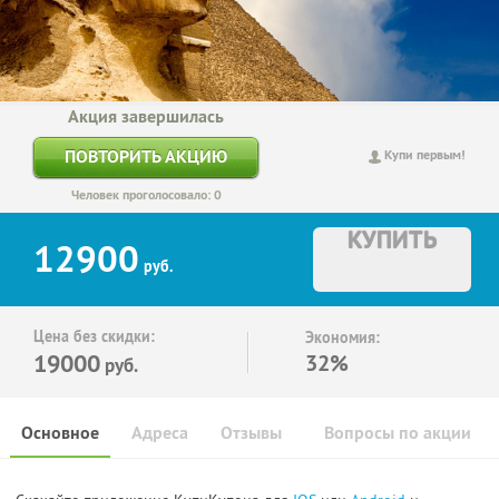
Акция завершилась
ПОВТОРИТЬ АКЦИЮ
Купи первым!
Человек проголосовало: 0
КУПИТЬ
12900
руб.
Цена без скидки:
Экономия:
19000
32%
руб.
Основное
Адреса
Отзывы
Вопросы по акции