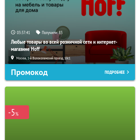
03:37:40
Получили:
83
Любые товары во всей розничной сети и интернет-
магазине Hoff
Москва, 1-й Волоколамский проезд, 10с1
Промокод
ПОДРОБНЕЕ
-5
%