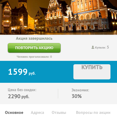
Акция завершилась
5
ПОВТОРИТЬ АКЦИЮ
Купили:
Человек проголосовало: 0
КУПИТЬ
1599
руб.
Цена без скидки:
Экономия:
2290
30%
руб.
Основное
Адреса
Отзывы
Вопросы по акции