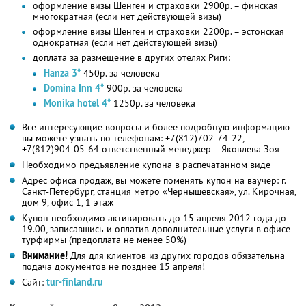
оформление визы Шенген и страховки 2900р. – финская
многократная (если нет действующей визы)
оформление визы Шенген и страховки 2200р. – эстонская
однократная (если нет действующей визы)
доплата за размещение в других отелях Риги:
Hanza 3*
450р. за человека
Domina Inn 4*
900р. за человека
Monika hotel 4*
1250р. за человека
Все интересующие вопросы и более подробную информацию
вы можете узнать по телефонам: +7(812)702-74-22,
+7(812)904-05-64 ответственный менеджер – Яковлева Зоя
Необходимо предъявление купона в распечатанном виде
Адрес офиса продаж, вы можете поменять купон на ваучер: г.
Санкт-Петербург, станция метро «Чернышевская», ул. Кирочная,
дом 9, офис 1, 1 этаж
Купон необходимо активировать до 15 апреля 2012 года до
19.00, записавшись и оплатив дополнительные услуги в офисе
турфирмы (предоплата не менее 50%)
Внимание!
Для для клиентов из других городов обязательна
подача документов не позднее 15 апреля!
Сайт:
tur-finland.ru