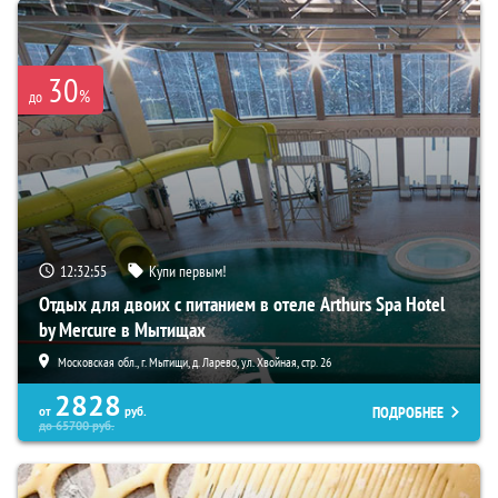
30
%
до
12:32:54
Купи первым!
Отдых для двоих с питанием в отеле Arthurs Spa Hotel
by Mercure в Мытищах
Московская обл., г. Мытищи, д. Ларево, ул. Хвойная, стр. 26
2828
ПОДРОБНЕЕ
от
руб.
до
65700
руб.