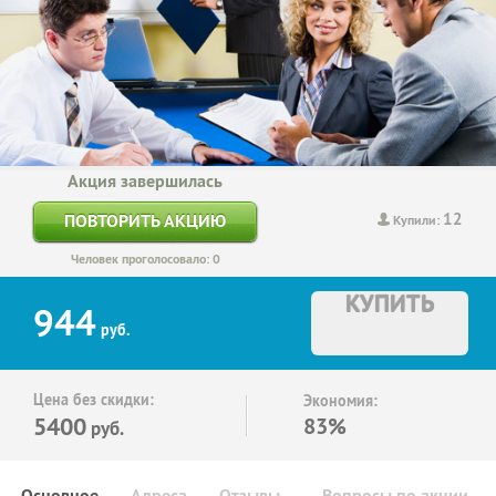
Акция завершилась
12
ПОВТОРИТЬ АКЦИЮ
Купили:
Человек проголосовало: 0
КУПИТЬ
944
руб.
Цена без скидки:
Экономия:
5400
83%
руб.
Основное
Адреса
Отзывы
Вопросы по акции