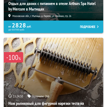
Отдых для двоих с питанием в отеле Arthurs Spa Hotel
by Mercure в Мытищах
Московская обл., г. Мытищи, д. Ларево, ул. Хвойная, стр. 26
2828
ПОДРОБНЕЕ
от
руб.
до
65700
руб.
-100
%
13:24:49
Получили:
266
Нож роликовый для фигурной нарезки теста на