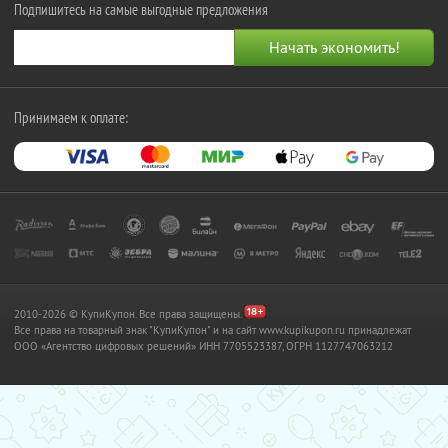
Подпишитесь на самые выгодные предложения
Принимаем к оплате:
2010-2026 © КупиКупон. Все права защищены.
Все права на товарный знак "КупиКупон" и на сайт www.kupikupon.ru принадлежат
OOO «Агентство цифровых решений» ИНН 7705523387, ОГРН 1127747063212