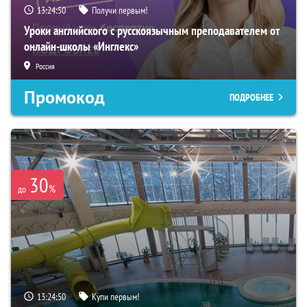
13:24:49
Получи первым!
Уроки английского с русскоязычным преподавателем от
онлайн-школы «Инглекс»
Россия
Промокод
ПОДРОБНЕЕ
30
%
до
13:24:49
Купи первым!