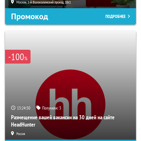
Москва, 1-й Волоколамский проезд, 10с1
Промокод
ПОДРОБНЕЕ
-100
%
13:24:49
Получили:
3
Размещение вашей вакансии на 30 дней на сайте
HeadHunter
Россия