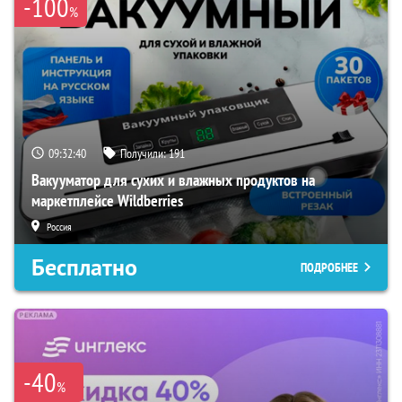
-100
%
09:32:39
Получили:
191
Вакууматор для сухих и влажных продуктов на
маркетплейсе Wildberries
Россия
Бесплатно
ПОДРОБНЕЕ
-40
%