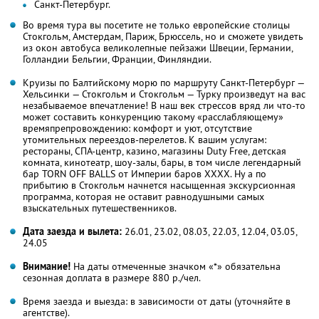
Санкт-Петербург.
Во время тура вы посетите не только европейские столицы
Стокгольм, Амстердам, Париж, Брюссель, но и сможете увидеть
из окон автобуса великолепные пейзажи Швеции, Германии,
Голландии Бельгии, Франции, Финляндии.
Круизы по Балтийскому морю по маршруту Санкт-Петербург —
Хельсинки — Стокгольм и Стокгольм — Турку произведут на вас
незабываемое впечатление! В наш век стрессов вряд ли что-то
может составить конкуренцию такому «расслабляющему»
времяпрепровождению: комфорт и уют, отсутствие
утомительных переездов-перелетов. К вашим услугам:
рестораны, СПА-центр, казино, магазины Duty Free, детская
комната, кинотеатр, шоу-залы, бары, в том числе легендарный
бар TORN OFF BALLS от Империи баров ХХХХ. Ну а по
прибытию в Стокгольм начнется насыщенная экскурсионная
программа, которая не оставит равнодушными самых
взыскательных путешественников.
Дата заезда и вылета:
26.01, 23.02, 08.03, 22.03
, 12.04, 03.05
,
24.05
Внимание!
На даты отмеченные значком «*» обязательна
сезонная доплата в размере 880 р./чел.
Время заезда и выезда: в зависимости от даты (уточняйте в
агентстве).