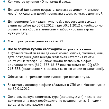
Количество купонов 40 на каждый заезд.
Для детей (до какого возраста, доплата за дополнительное
место): скидка для детей прописана в доп. услугах с доплатой.
Для регионов (активация купонов): с первого дня выхода
акции на сайте до 30.01.2012 г. (до 30.01.2012 г. необходимо
оплатить все сборы в агентстве и забронировать тур на
нужную дату).
Макс. срок размещения на сайте: 21.
После покупки купона необходимо
отправить на e-mail
10@aelitatravel.ru ваши данные: номер купона, фамилия, имя,
дата рождения, дата выезда, желаемая категория каюты,
контактные телефоны. Также можно позвонить в офис
компании по тел. (812) 777-18-37 или связаться по ICQ 639-
215-338 (количество 4-х местных кают по акции ограничено!).
Обязательно предъявление купона при покупке тура.
Заключить договор в офисе «Аэлиты» в СПб или Москве нужно
до 30.01.2012 г.
Оплатить полную стоимость тура (все доп.услуги) и сдать все
документы на визу, необходимо не позднее, чем за 3 недели
до даты начала вашего тура.