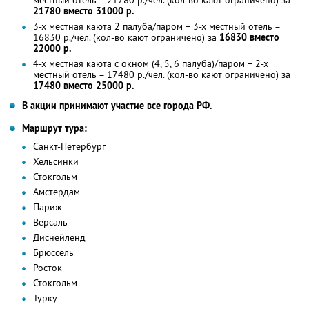
21780 вместо 31000 р.
3-х местная каюта 2 палуба/паром + 3-х местный отель =
16830 р./чел. (кол-во кают ограничено) за
16830 вместо
22000 р.
4-х местная каюта с окном (4, 5, 6 палуба)/паром + 2-х
местный отель = 17480 р./чел. (кол-во кают ограничено) за
17480 вместо 25000 р.
В акции принимают участие все города РФ.
Маршрут тура:
Санкт-Петербург
Хельсинки
Стокгольм
Амстердам
Париж
Версаль
Диснейленд
Брюссель
Росток
Стокгольм
Турку