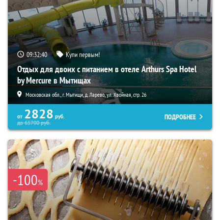
09:32:39
Купи первым!
Отдых для двоих с питанием в отеле Arthurs Spa Hotel
by Mercure в Мытищах
Московская обл., г. Мытищи, д. Ларево, ул. Хвойная, стр. 26
2828
ПОДРОБНЕЕ
от
руб.
до
65700
руб.
-100
%