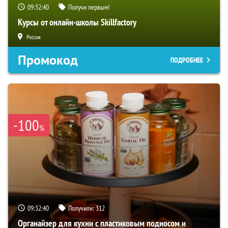
09:32:39
Получи первым!
Курсы от онлайн-школы Skillfactory
Россия
Промокод
ПОДРОБНЕЕ
-100
%
09:32:39
Получили:
312
Органайзер для кухни с пластиковым подносом и