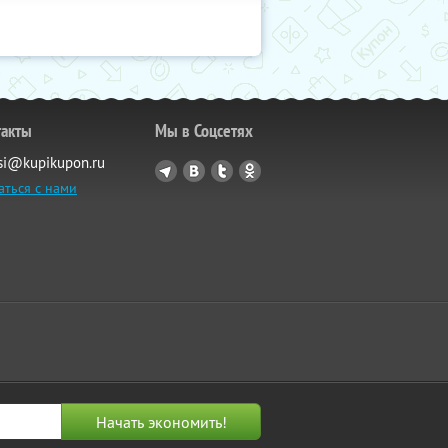
такты
Мы в Соцсетях
si@kupikupon.ru
аться с нами