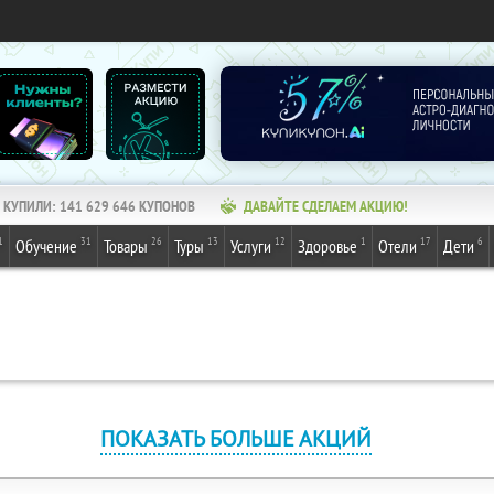
КУПИЛИ:
141 629 646
КУПОНОВ
ДАВАЙТЕ СДЕЛАЕМ АКЦИЮ!
1
31
26
13
12
1
17
6
Обучение
Товары
Туры
Услуги
Здоровье
Отели
Дети
ПОКАЗАТЬ БОЛЬШЕ АКЦИЙ