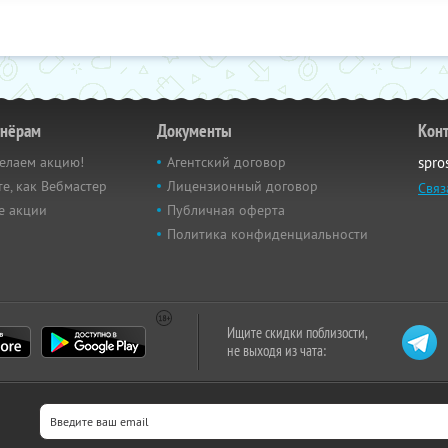
тнёрам
Документы
Кон
елаем акцию!
Агентский договор
spro
е, как Вебмастер
Лицензионный договор
Связ
е акции
Публичная оферта
Политика конфиденциальности
Ищите скидки поблизости,
не выходя из чата: