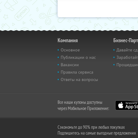
Компания
Бизнес-Пар
Основное
Давайте сд
Публикации о нас
Заработайт
Вакансии
Прошедши
Правила сервиса
Ответы на вопросы
Все наши купоны доступны
через Мобильное Приложение:
Сэкономьте до 90% при любых покупках
Подпишитесь на самые выгодные предложения