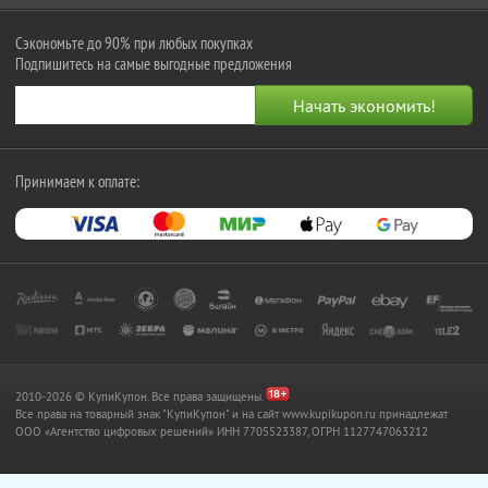
Сэкономьте до 90% при любых покупках
Подпишитесь на самые выгодные предложения
Принимаем к оплате:
2010-2026 © КупиКупон. Все права защищены.
Все права на товарный знак "КупиКупон" и на сайт www.kupikupon.ru принадлежат
OOO «Агентство цифровых решений» ИНН 7705523387, ОГРН 1127747063212