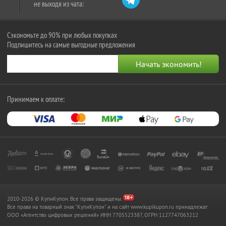
не выходя из чата:
Сэкономьте до 90% при любых покупках
Подпишитесь на самые выгодные предложения
Принимаем к оплате:
2010-2026 © КупиКупон. Все права защищены.
Все права на товарный знак "КупиКупон" и на сайт www.kupikupon.ru принадлежат
OOO «Агентство цифровых решений» ИНН 7705523387, ОГРН 1127747063212