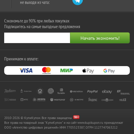
не выходя из чата:
Сэкономьте до 90% при любых покупках
Подпишитесь на самые выгодные предложения
Принимаем к оплате:
2010-2026 © КупиКупон. Все права защищены.
Все права на товарный знак "КупиКупон" и на сайт www.kupikupon.ru принадлежат
OOO «Агентство цифровых решений» ИНН 7705523387, ОГРН 1127747063212