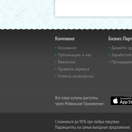
Компания
Бизнес-Пар
Основное
Давайте сд
Публикации о нас
Заработайт
Вакансии
Прошедши
Правила сервиса
Ответы на вопросы
Все наши купоны доступны
через Мобильное Приложение:
Сэкономьте до 90% при любых покупках
Подпишитесь на самые выгодные предложения