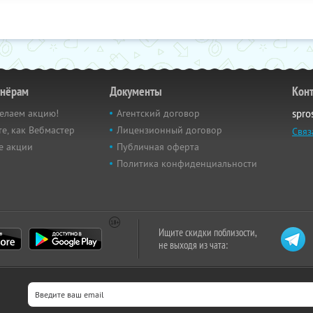
тнёрам
Документы
Кон
елаем акцию!
Агентский договор
spro
е, как Вебмастер
Лицензионный договор
Связ
е акции
Публичная оферта
Политика конфиденциальности
Ищите скидки поблизости,
не выходя из чата: