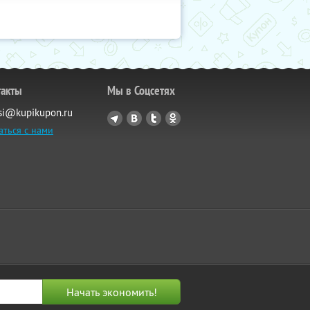
такты
Мы в Соцсетях
si@kupikupon.ru
аться с нами