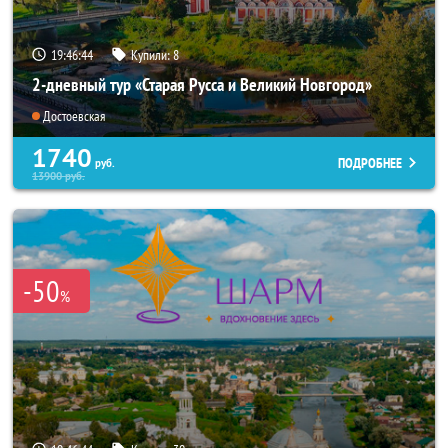
19:46:43
Купили:
8
2-дневный тур «Старая Русса и Великий Новгород»
Достоевская
1740
ПОДРОБНЕЕ
руб.
13900
руб.
-50
%