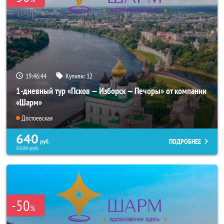
19:46:43
Купили:
12
1-дневный тур «Псков — Изборск — Печоры» от компании
«Шарм»
Достоевская
640
ПОДРОБНЕЕ
руб.
5100
руб.
-50
%