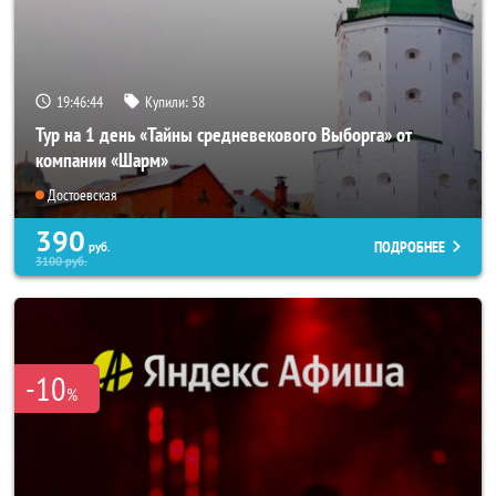
19:46:43
Купили:
58
Тур на 1 день «Тайны средневекового Выборга» от
компании «Шарм»
Достоевская
390
ПОДРОБНЕЕ
руб.
3100
руб.
-10
%