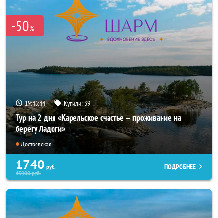
-50
%
19:46:43
Купили:
39
Тур на 2 дня «Карельское счастье — проживание на
берегу Ладоги»
Достоевская
1740
ПОДРОБНЕЕ
руб.
13900
руб.