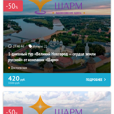
-50
%
19:46:43
Купили:
22
1-дневный тур «Великий Новгород — сердце земли
русской» от компании «Шарм»
Достоевская
420
ПОДРОБНЕЕ
руб.
3300
руб.
-50
%