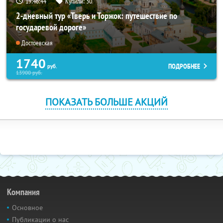
19:46:43
Купили:
30
2-дневный тур «Тверь и Торжок: путешествие по
государевой дороге»
Достоевская
1740
ПОДРОБНЕЕ
руб.
13900
руб.
ПОКАЗАТЬ БОЛЬШЕ АКЦИЙ
Компания
Основное
Публикации о нас