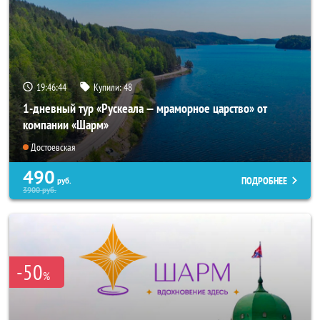
19:46:43
Купили:
48
1-дневный тур «Рускеала — мраморное царство» от
компании «Шарм»
Достоевская
490
ПОДРОБНЕЕ
руб.
3900
руб.
-50
%