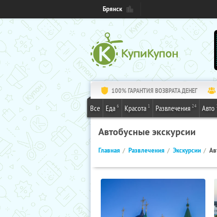
Брянск
100% ГАРАНТИЯ ВОЗВРАТА ДЕНЕГ
6
1
24
Все
Еда
Красота
Развлечения
Авто
Автобусные экскурсии
Главная
Развлечения
Экскурсии
Ав