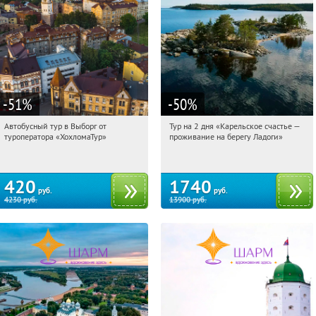
-51
%
-50
%
Автобусный тур в Выборг от
Тур на 2 дня «Карельское счастье —
01:10:01
Купили:
9
01:10:01
Купили:
39
туроператора «ХохломаТур»
проживание на берегу Ладоги»
Сенная площадь
Достоевская
420
1740
руб.
руб.
4230
руб.
13900
руб.