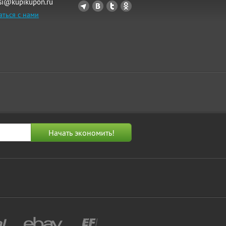
si@kupikupon.ru
аться с нами