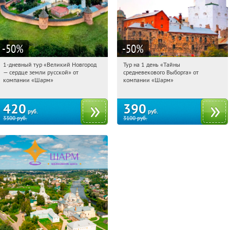
-50
%
-50
%
1-дневный тур «Великий Новгород
Тур на 1 день «Тайны
01:10:01
Купили:
22
01:10:01
Купили:
58
— сердце земли русской» от
средневекового Выборга» от
Достоевская
Достоевская
компании «Шарм»
компании «Шарм»
420
390
руб.
руб.
3300
руб.
3100
руб.