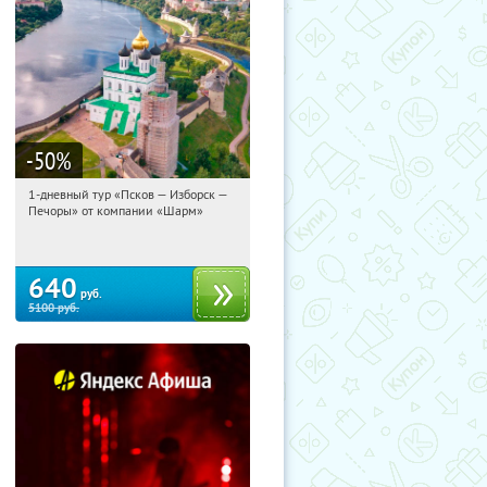
-50
%
1-дневный тур «Псков — Изборск —
01:10:01
Купили:
12
Печоры» от компании «Шарм»
Достоевская
640
руб.
5100
руб.