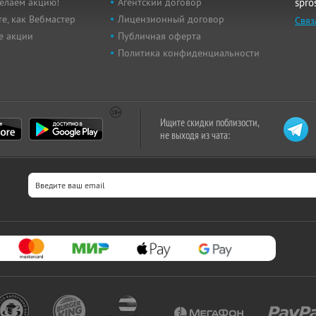
елаем акцию!
Агентский договор
spro
е, как Вебмастер
Лицензионный договор
Связ
е акции
Публичная оферта
Политика конфиденциальности
Ищите скидки поблизости,
не выходя из чата: