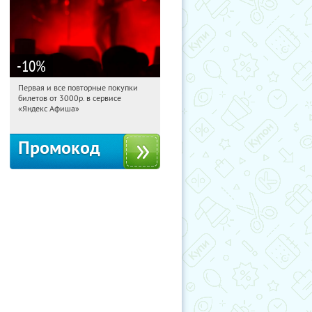
-10
%
Первая и все повторные покупки
01:10:01
Получили:
155
билетов от 3000р. в сервисе
Россия
«Яндекс Афиша»
Промокод