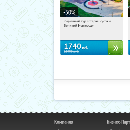
-50
%
2-дневный тур «Старая Русса и
01:10:01
Купили:
8
Великий Новгород»
Достоевская
1740
руб.
13900
руб.
Компания
Бизнес-Пар