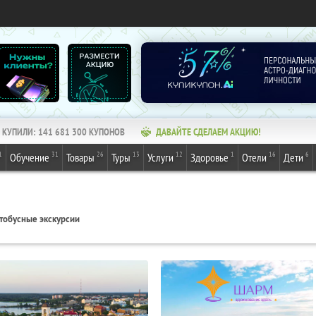
КУПИЛИ:
141 681 300
КУПОНОВ
ДАВАЙТЕ СДЕЛАЕМ АКЦИЮ!
1
31
26
13
12
1
16
6
Обучение
Товары
Туры
Услуги
Здоровье
Отели
Дети
тобусные экскурсии