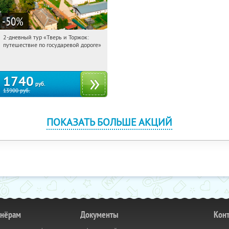
-50
%
2-дневный тур «Тверь и Торжок:
01:10:01
Купили:
30
путешествие по государевой дороге»
Достоевская
1740
руб.
13900
руб.
ПОКАЗАТЬ БОЛЬШЕ АКЦИЙ
тнёрам
Документы
Кон