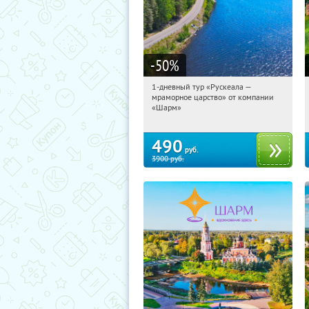
-50
%
1-дневный тур «Рускеала —
01:10:01
Купили:
48
мраморное царство» от компании
Достоевская
«Шарм»
490
руб.
3900
руб.