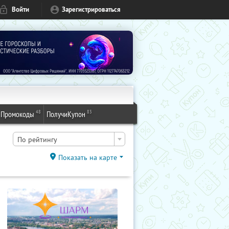
Войти
Зарегистрироваться
48
83
Промокоды
ПолучиКупон
По рейтингу
Показать на карте