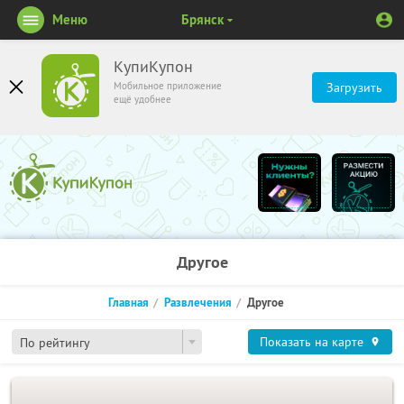
Меню
Брянск
КупиКупон
Мобильное приложение
Загрузить
ещё удобнее
Другое
Главная
Развлечения
Другое
Показать на карте
По рейтингу