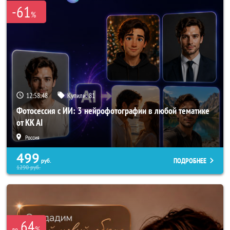
-61
%
12:58:47
Купили:
81
Фотосессия с ИИ: 3 нейрофотографии в любой тематике
от KK AI
Россия
499
ПОДРОБНЕЕ
руб.
1290
руб.
64
%
до