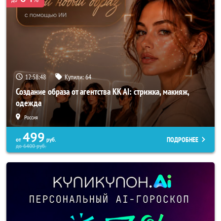
12:58:47
Купили:
64
Создание образа от агентства KK AI: стрижка, макияж,
одежда
Россия
499
ПОДРОБНЕЕ
от
руб.
до
6400
руб.