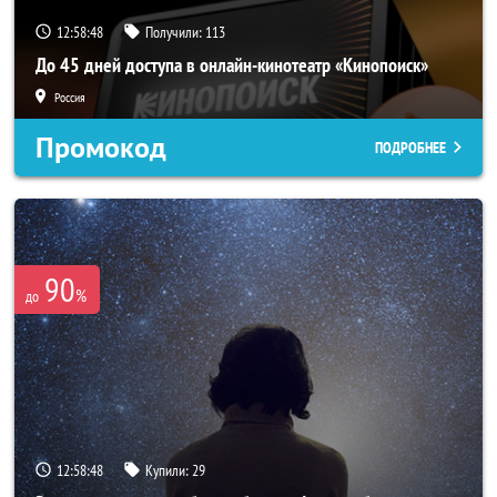
12:58:47
Получили:
113
До 45 дней доступа в онлайн-кинотеатр «Кинопоиск»
Россия
Промокод
ПОДРОБНЕЕ
90
%
до
12:58:47
Купили:
29