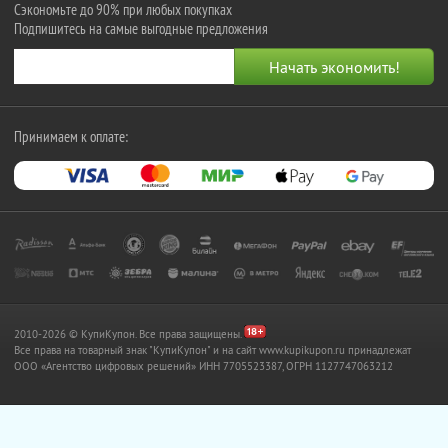
Сэкономьте до 90% при любых покупках
Подпишитесь на самые выгодные предложения
Принимаем к оплате:
2010-2026 © КупиКупон. Все права защищены.
Все права на товарный знак "КупиКупон" и на сайт www.kupikupon.ru принадлежат
OOO «Агентство цифровых решений» ИНН 7705523387, ОГРН 1127747063212