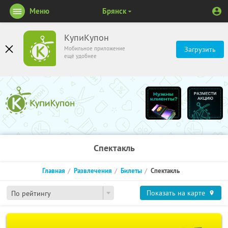
Меню
Брянск
КупиКупон
Мобильное приложение
Загрузить
ещё удобнее
Спектакль
Главная
Развлечения
Билеты
Спектакль
Показать на карте
По рейтингу