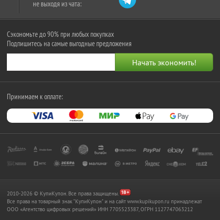
не выходя из чата:
Сэкономьте до 90% при любых покупках
Подпишитесь на самые выгодные предложения
Принимаем к оплате:
2010-2026 © КупиКупон. Все права защищены.
Все права на товарный знак "КупиКупон" и на сайт www.kupikupon.ru принадлежат
OOO «Агентство цифровых решений» ИНН 7705523387, ОГРН 1127747063212