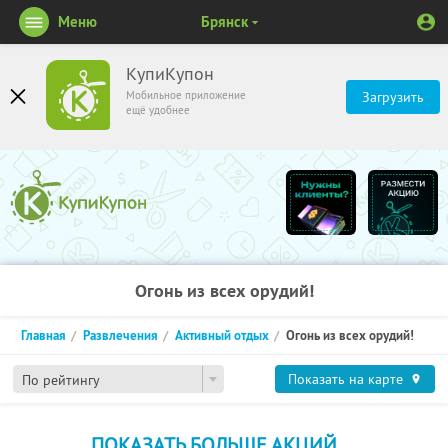
Меню
Брянск
КупиКупон
Мобильное приложение
Загрузить
ещё удобнее
Огонь из всех орудий!
Главная
Развлечения
Активный отдых
Огонь из всех орудий!
Показать на карте
По рейтингу
ПОКАЗАТЬ БОЛЬШЕ АКЦИЙ