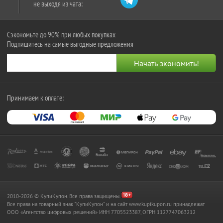
не выходя из чата:
Сэкономьте до 90% при любых покупках
Подпишитесь на самые выгодные предложения
Принимаем к оплате:
2010-2026 © КупиКупон. Все права защищены.
Все права на товарный знак "КупиКупон" и на сайт www.kupikupon.ru принадлежат
OOO «Агентство цифровых решений» ИНН 7705523387, ОГРН 1127747063212