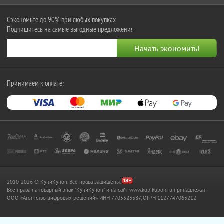
Сэкономьте до 90% при любых покупках
Подпишитесь на самые выгодные предложения
Принимаем к оплате:
2010-2026 © КупиКупон. Все права защищены.
Все права на товарный знак "КупиКупон" и на сайт www.kupikupon.ru принадлежат
OOO «Агентство цифровых решений» ИНН 7705523387, ОГРН 1127747063212