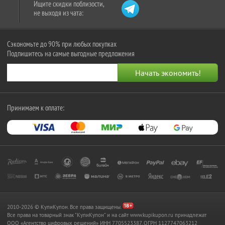
Ищите скидки поблизости,
не выходя из чата:
Сэкономьте до 90% при любых покупках
Подпишитесь на самые выгодные предложения
Принимаем к оплате:
2010-2026 © КупиКупон. Все права защищены.
Все права на товарный знак "КупиКупон" и на сайт www.kupikupon.ru принадлежат
OOO «Агентство цифровых решений» ИНН 7705523387, ОГРН 1127747063212