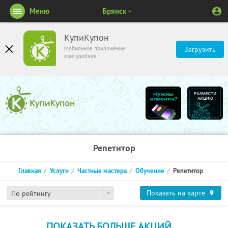
Меню
Брянск
КупиКупон
Мобильное приложение
Загрузить
ещё удобнее
Репетитор
Главная
Услуги
Частные мастера
Обучение
Репетитор
Показать на карте
По рейтингу
ПОКАЗАТЬ БОЛЬШЕ АКЦИЙ