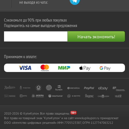
не выходя из чата:
Сэкономьте до 90% при любых покупках
Подпишитесь на самые выгодные предложения
Принимаем к оплате:
2010-2026 © КупиКупон. Все права защищены.
Все права на товарный знак "КупиКупон" и на сайт www.kupikupon.ru принадлежат
OOO «Агентство цифровых решений» ИНН 7705523387, ОГРН 1127747063212