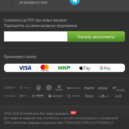
не выходя из чата:
Сэкономьте до 90% при любых покупках
Подпишитесь на самые выгодные предложения
Принимаем к оплате:
2010-2026 © КупиКупон. Все права защищены.
Все права на товарный знак "КупиКупон" и на сайт www.kupikupon.ru принадлежат
OOO «Агентство цифровых решений» ИНН 7705523387, ОГРН 1127747063212