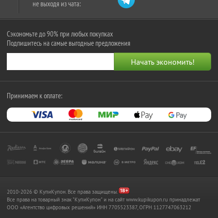
не выходя из чата:
Сэкономьте до 90% при любых покупках
Подпишитесь на самые выгодные предложения
Принимаем к оплате:
2010-2026 © КупиКупон. Все права защищены.
Все права на товарный знак "КупиКупон" и на сайт www.kupikupon.ru принадлежат
OOO «Агентство цифровых решений» ИНН 7705523387, ОГРН 1127747063212