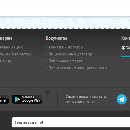
тнёрам
Документы
Кон
елаем акцию!
Агентский договор
spro
е, как Вебмастер
Лицензионный договор
Связ
е акции
Публичная оферта
Политика конфиденциальности
Ищите скидки поблизости,
не выходя из чата: