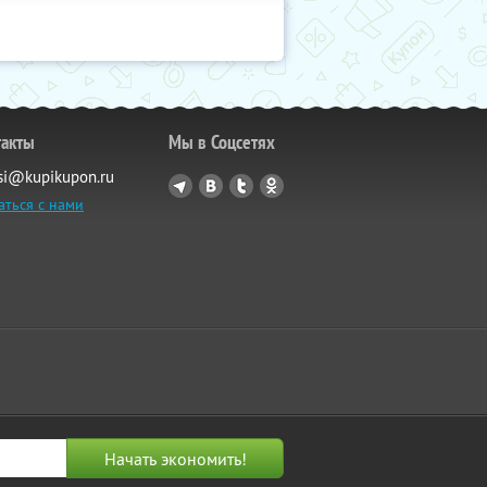
такты
Мы в Соцсетях
si@kupikupon.ru
аться с нами