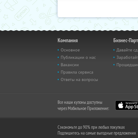
Компания
Бизнес-Пар
Основное
Давайте сд
Публикации о нас
Заработайт
Вакансии
Прошедши
Правила сервиса
Ответы на вопросы
Все наши купоны доступны
через Мобильное Приложение:
Сэкономьте до 90% при любых покупках
Подпишитесь на самые выгодные предложения