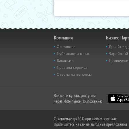
Компания
Бизнес-Пар
Основное
Давайте сд
Публикации о нас
Заработайт
Вакансии
Прошедши
Правила сервиса
Ответы на вопросы
Все наши купоны доступны
через Мобильное Приложение:
Сэкономьте до 90% при любых покупках
Подпишитесь на самые выгодные предложения