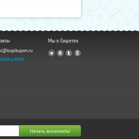
такты
Мы в Соцсетях
si@kupikupon.ru
аться с нами