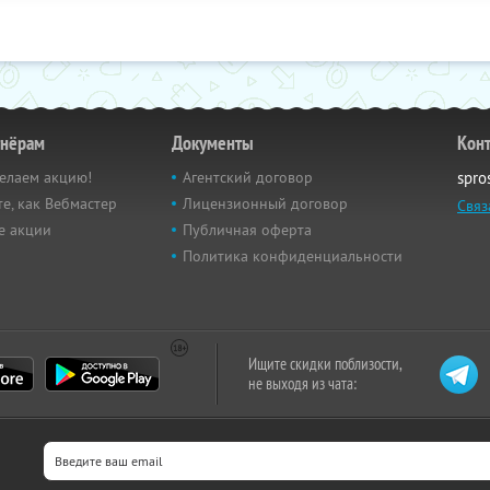
тнёрам
Документы
Кон
елаем акцию!
Агентский договор
spro
е, как Вебмастер
Лицензионный договор
Связ
е акции
Публичная оферта
Политика конфиденциальности
Ищите скидки поблизости,
не выходя из чата: