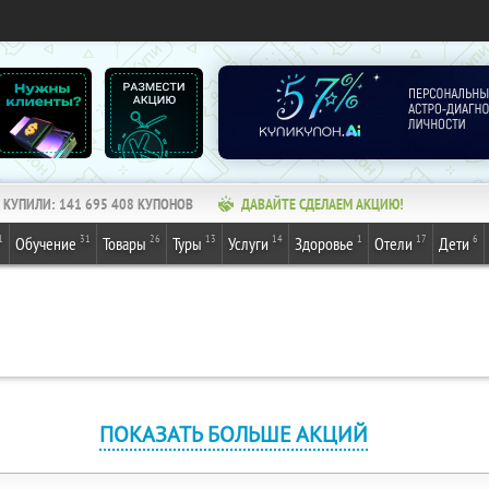
КУПИЛИ:
141 695 410
КУПОНОВ
ДАВАЙТЕ СДЕЛАЕМ АКЦИЮ!
1
31
26
13
14
1
17
6
Обучение
Товары
Туры
Услуги
Здоровье
Отели
Дети
ПОКАЗАТЬ БОЛЬШЕ АКЦИЙ