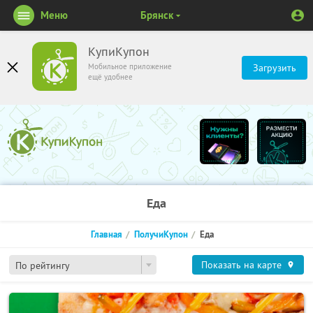
Меню
Брянск
КупиКупон
Мобильное приложение
Загрузить
ещё удобнее
Еда
Главная
ПолучиКупон
Еда
Показать на карте
По рейтингу