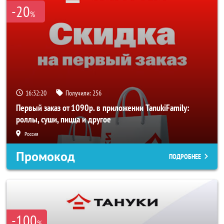
-20
%
16:32:20
Получили:
256
Первый заказ от 1090р. в приложении TanukiFamily:
роллы, суши, пицца и другое
Россия
Промокод
ПОДРОБНЕЕ
-100
%