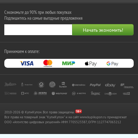
Сэкономьте до 90% при любых покупках
Подпишитесь на самые выгодные предложения
Принимаем к оплате:
2010-2026 © КупиКупон. Все права защищены.
Все права на товарный знак "КупиКупон" и на сайт www.kupikupon.ru принадлежат
OOO «Агентство цифровых решений» ИНН 7705523387, ОГРН 1127747063212