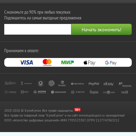
Сэкономьте до 90% при любых покупках
Подпишитесь на самые выгодные предложения
Принимаем к оплате:
2010-2026 © КупиКупон. Все права защищены.
Все права на товарный знак "КупиКупон" и на сайт www.kupikupon.ru принадлежат
OOO «Агентство цифровых решений» ИНН 7705523387, ОГРН 1127747063212