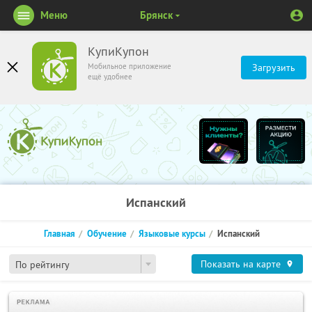
Меню
Брянск
КупиКупон
Мобильное приложение
Загрузить
ещё удобнее
Испанский
Главная
Обучение
Языковые курсы
Испанский
Показать на карте
По рейтингу