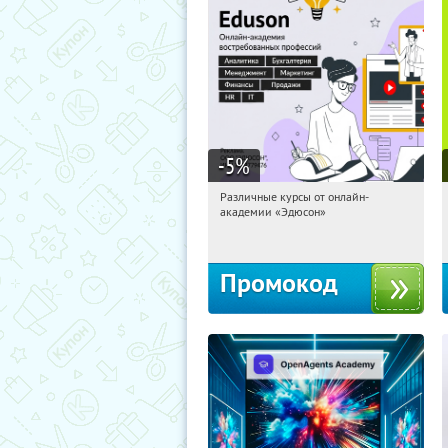
-5
%
Различные курсы от онлайн-
19:31:12
Получили:
2
академии «Эдюсон»
Россия
Промокод