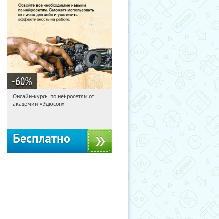
-60
%
Онлайн-курсы по нейросетям от
19:31:12
Получили:
6
академии «Эдюсон»
Москва
Бесплатно