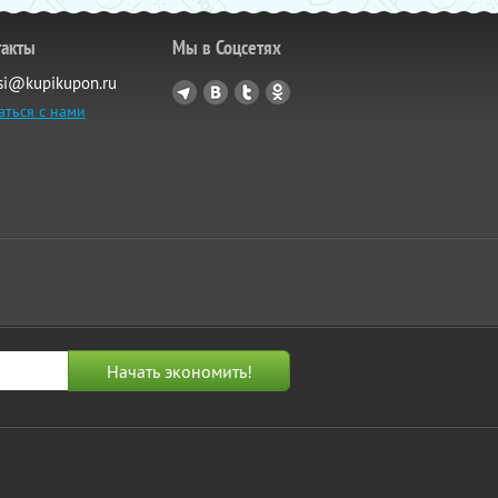
такты
Мы в Соцсетях
si@kupikupon.ru
аться с нами