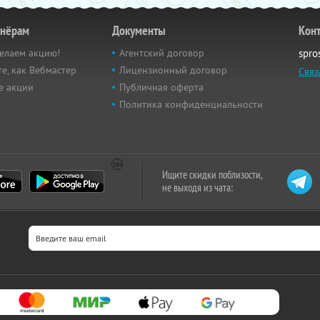
тнёрам
Документы
Кон
елаем акцию!
Агентский договор
spro
е, как Вебмастер
Лицензионный договор
Связ
е акции
Публичная оферта
Политика конфиденциальности
Ищите скидки поблизости,
не выходя из чата: