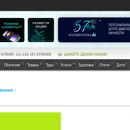
КУПИЛИ:
141 688 102
КУПОНОВ
ДАВАЙТЕ СДЕЛАЕМ АКЦИЮ!
1
31
26
13
14
1
17
6
Обучение
Товары
Туры
Услуги
Здоровье
Отели
Дети
фикации