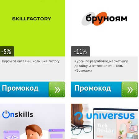
-5
%
-11
%
Курсы от онлайн-школы Skillfactory
Курсы по разработке, маркетингу,
19:31:12
Получи первым!
19:31:12
Получи первым!
дизайну и не только от школы
Россия
Россия
«Бруноям»
Промокод
Промокод