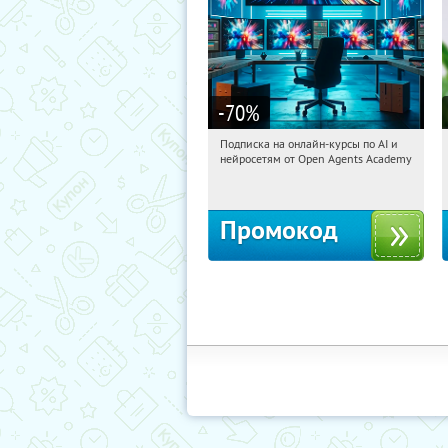
-70
%
Подписка на онлайн-курсы по AI и
19:31:12
Получили:
18
нейросетям от Open Agents Academy
Россия
Промокод