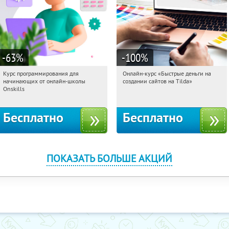
-63
%
-100
%
Курс программирования для
Онлайн-курс «Быстрые деньги на
19:31:12
Получили:
4
19:31:12
Получили:
24
начинающих от онлайн-школы
создании сайтов на Tilda»
Россия
Россия
Onskills
Бесплатно
Бесплатно
ПОКАЗАТЬ БОЛЬШЕ АКЦИЙ